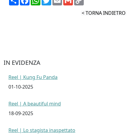
h
a
h
w
m
m
o
a
c
a
i
a
a
p
r
e
t
t
i
i
y
< TORNA INDIETRO
e
b
s
t
l
l
L
o
A
e
i
o
p
r
n
k
p
k
IN EVIDENZA
Reel | Kung Fu Panda
01-10-2025
Reel | A beautiful mind
18-09-2025
Reel | Lo stagista inaspettato