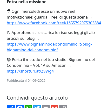
Entra nella missione
🎥 Ogni mercoledì esce un nuovo reel
motivazionale: guarda il reel di questa scena →
https://www.facebook.com/reel/1655792975303884
📝 Approfondisci e scarica le risorse: leggi gli altri
articoli sul blog →
https://www.bignaminodelcondominio.it/blog-
bignamino-del-condominio/
📚 Porta il metodo nel tuo studio: Bignamino del
Condominio – Vol. 1A su Amazon →
https://shorturl.at/Z9Wg4
Pubblicata il 04-09-2025
Condividi questo articolo
S
F
W
T
E
G
C