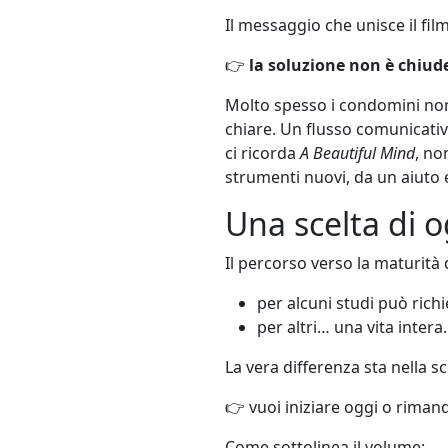
Il messaggio che unisce il fi
👉
la soluzione non è chiud
Molto spesso i condomini no
chiare. Un flusso comunicativo
ci ricorda
A Beautiful Mind
, no
strumenti nuovi, da un aiuto e
Una scelta di 
Il percorso verso la maturità
per alcuni studi può rich
per altri… una vita intera.
La vera differenza sta nella sc
👉 vuoi iniziare oggi o rima
Come sottolinea il volume: