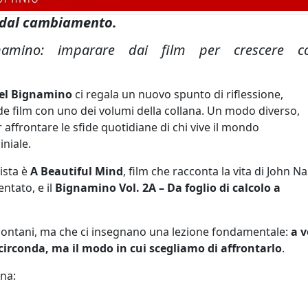
 dal cambiamento.
namino: imparare dai film per crescere c
del Bignamino
ci regala un nuovo spunto di riflessione,
e film con uno dei volumi della collana. Un modo diverso,
r affrontare le sfide quotidiane di chi vive il mondo
niale.
ista è
A Beautiful Mind
, film che racconta la vita di John Na
ntato, e il
Bignamino Vol. 2A – Da foglio di calcolo a
ntani, ma che ci insegnano una lezione fondamentale:
a v
 circonda, ma il modo in cui scegliamo di affrontarlo
.
ana: