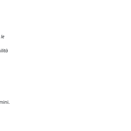
 le
lità
mini.